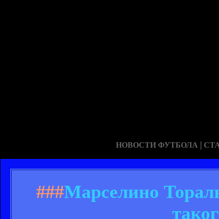
|
НОВОСТИ ФУТБОЛА
СТ
###
Марселино Тораль
таког