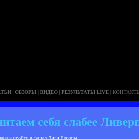
|
|
|
|
АТЬИ
ОБЗОРЫ
ВИДЕО
РЕЗУЛЬТАТЫ LIVE
КОНТАКТ
читаем себя слабее Ливер
оманды пройти в финал Лиги Европы.