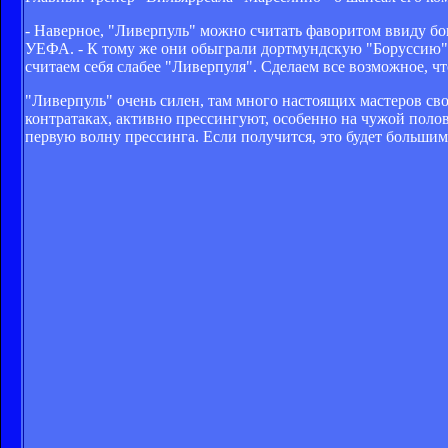
- Наверное, "Ливерпуль" можно считать фаворитом ввиду бог
УЕФА. - К тому же они обыграли дортмундскую "Боруссию",
считаем себя слабее "Ливерпуля". Сделаем все возможное, ч
"Ливерпуль" очень силен, там много настоящих мастеров св
контратаках, активно прессингуют, особенно на чужой полов
первую волну прессинга. Если получится, это будет большим