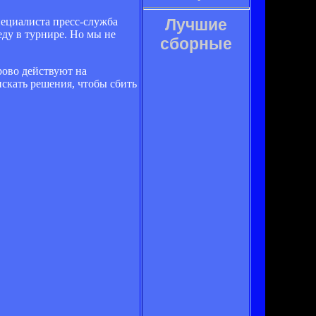
пециалиста пресс-служба
Лучшие
ду в турнире. Но мы не
сборные
рово действуют на
искать решения, чтобы сбить