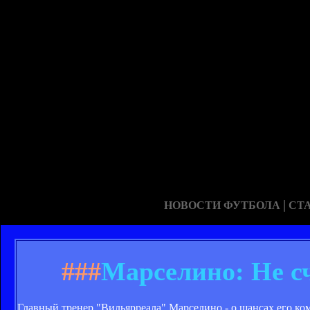
|
НОВОСТИ ФУТБОЛА
СТ
###
Марселино: Не с
Главный тренер "Вильярреала" Марселино - о шансах его к