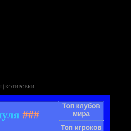
|
Ы
КОТИРОВКИ
Топ клубов
пуля
###
мира
Топ игроков