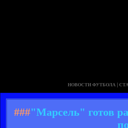
|
НОВОСТИ ФУТБОЛА
СТ
###
"Марсель" готов р
п