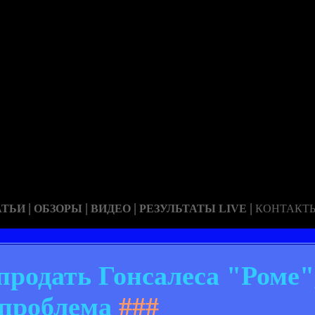
|
|
|
|
АТЬИ
ОБЗОРЫ
ВИДЕО
РЕЗУЛЬТАТЫ LIVE
КОНТАКТ
продать Гонсалеса "Роме",
проблема
###