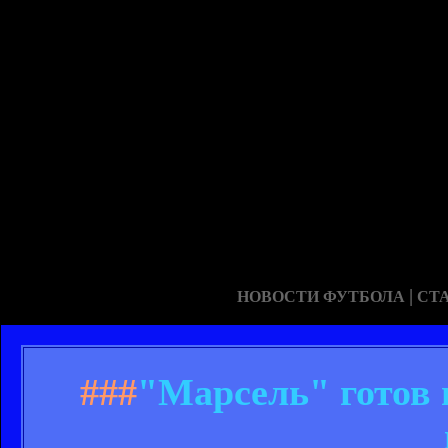
|
НОВОСТИ ФУТБОЛА
СТ
###
"Марсель" готов 