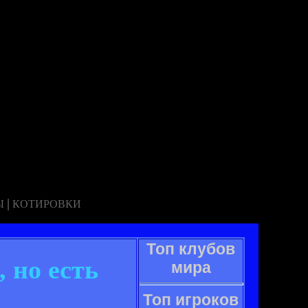
|
Ы
КОТИРОВКИ
Топ клубов
 но есть
мира
Топ игроков