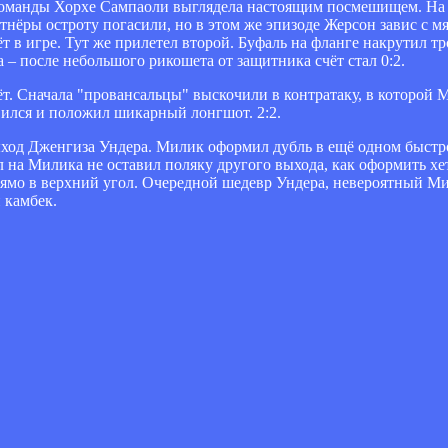
а команды Хорхе Сампаоли выглядела настоящим посмешищем. На
тнёры остроту погасили, но в этом же эпизоде Жерсон завис с м
 в игре. Тут же прилетел второй. Буфаль на фланге накрутил тр
– после небольшого рикошета от защитника счёт стал 0:2.
чёт. Сначала "провансальцы" выскочили в контратаку, в которой
вился и положил шикарный лонгшот. 2:2.
выход Дженгиза Ундера. Милик оформил дубль в ещё одном быстр
л на Милика не оставил поляку другого выхода, как оформить хе
прямо в верхний угол. Очередной шедевр Ундера, невероятный Ми
 камбек.