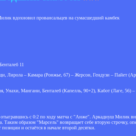
Бенталеб 11
ди, Лирола – Камара (Ронжье, 67) – Жерсон, Гендузи – Пайет (Ари
ия, Унахи, Мангани, Бенталеб (Капелль, 90+2), Кабот (Лаге, 56)
отыгравшись с 0:2 по ходу матча с "Анже". Аркадиуш Милик вне
а. Таким образом "Марсель" возвращает себе вторую строчку, оп
позиции и остаётся в начале второй десятки.