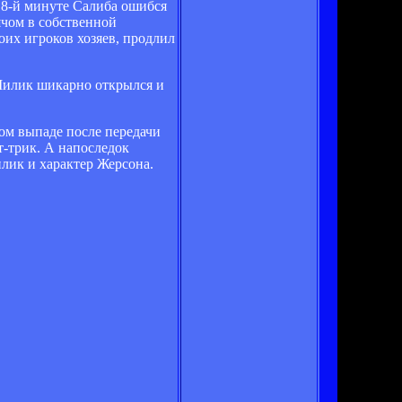
 8-й минуте Салиба ошибся
ячом в собственной
оих игроков хозяев, продлил
 Милик шикарно открылся и
ом выпаде после передачи
т-трик. А напоследок
лик и характер Жерсона.