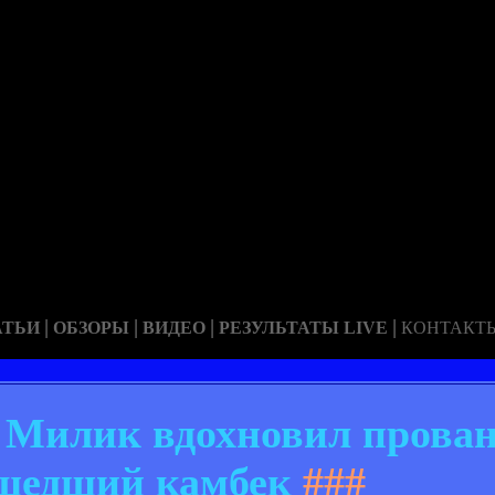
|
|
|
|
АТЬИ
ОБЗОРЫ
ВИДЕО
РЕЗУЛЬТАТЫ LIVE
КОНТАКТ
. Милик вдохновил прован
шедший камбек
###