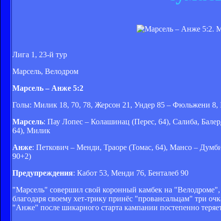
Лига 1, 23-й тур
Марсель, Велодром
Марсель – Анже 5:2
Голы: Милик 18, 70, 78, Жерсон 21, Ундер 85 – Фюльжени 8, 
Марсель
: Пау Лопес – Колашинац (Перес, 64), Салиба, Балер
64), Милик
Анже
: Петкович – Менди, Траоре (Томас, 64), Мансо – Думб
90+2)
Предупреждения
: Кабот 53, Менди 76, Бенталеб 90
"Марсель" совершил свой коронный камбек на "Велодроме", 
благодаря своему хет-трику принёс "провансальцам" три очк
"Анже" после шикарного старта кампании постепенно теряет 