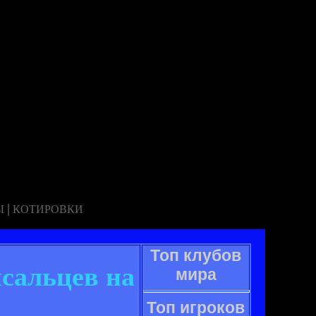
|
Ы
КОТИРОВКИ
Топ клубов
сальцев на
мира
Топ игроков