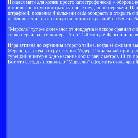
Начался матч для хозяев просто катастрофически – оборон
и привёз опасную контратаку после неудачной передачи. Пар
штрафной, позволил Фюльжени себя обокрасть и открыть счёт
на Фюльжени, а тот скинул на линию штрафной на Бенталеба 
"Марсель" тут же оклемался от нокдауна и вскоре сравнял с
тонко переиграл голкипера. А на 21-й минуте Жерсон испра
Игра затихла до середины второго тайма, когда её оживил 
Жерсона, а затем в игру вступил Ундер. Гениальный простре
турецкий вингер в одно касание добил мяч с метров 18-ти 
Вот что сегодня позволило "Марселю" оформить столь яркий