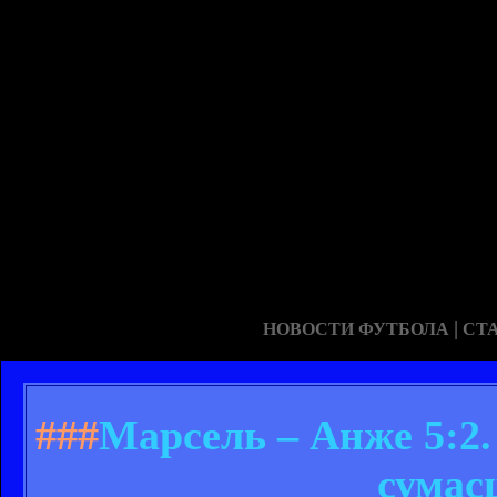
|
НОВОСТИ ФУТБОЛА
СТ
###
Марсель – Анже 5:2
сумас