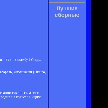
Лучшие
сборные
т, 82) – Бакамбу (Ундер,
 – Буфаль, Фюльжени (Нинга,
запно сиял весь матч и
ередив на пункт "Ниццу".